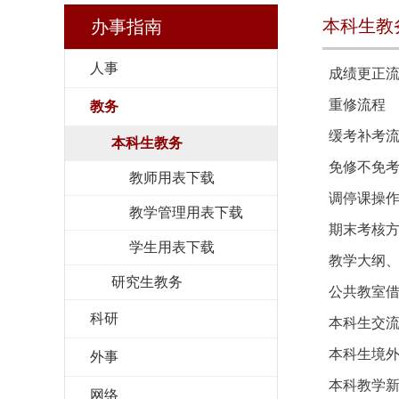
本科生教
办事指南
人事
成绩更正
重修流程
教务
缓考补考
本科生教务
免修不免
教师用表下载
调停课操
教学管理用表下载
期末考核
学生用表下载
教学大纲
研究生教务
公共教室
科研
本科生交
本科生境
外事
本科教学
网络