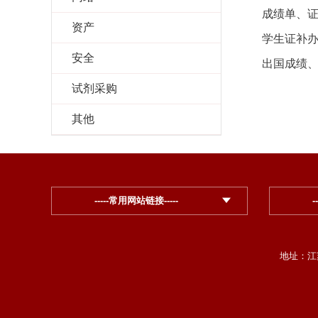
成绩单、
资产
学生证补
安全
出国成绩
试剂采购
其他
-----常用网站链接-----
-
地址：江