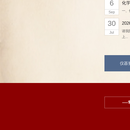
6
化
一、
Sep
30
20
请我
Jul
上...
仪器
---