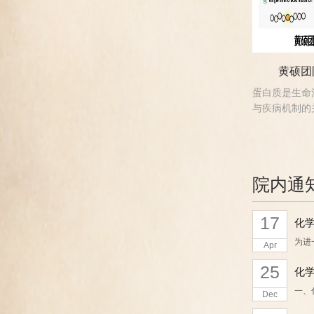
黄硕团队
蛋白质是生命
与疾病机制的关
院内通
17
化
为进
Apr
25
化学
一、
Dec