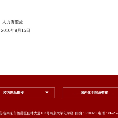
源处
15日
----校内网站链接-----
-----国内化学院系链接-----
苏省南京市栖霞区仙林大道163号南京大学化学楼
邮编：210023
电话：86-25-