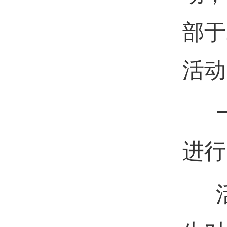
部于
活动
一
进行
活