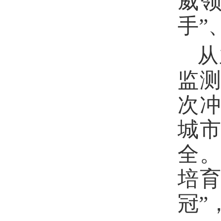
威
手”
从
监
次
城
全
培
冠”