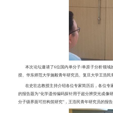
本次论坛邀请了
6
位国内单分子
/
单原子分析领域
授、华东师范大学施毅青年研究员、
复旦大学
王浩民
在史壮志教授主持介绍各位专家简历后，各位专
的报告题为“化学遗传编码探针用于超分辨荧光成像研
分子级界面可控构筑研究”，
王浩民青年研究员的报告