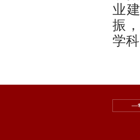
业
振
学科
---