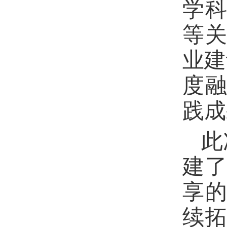
学
等
业建
度
践成
此
建
享
续