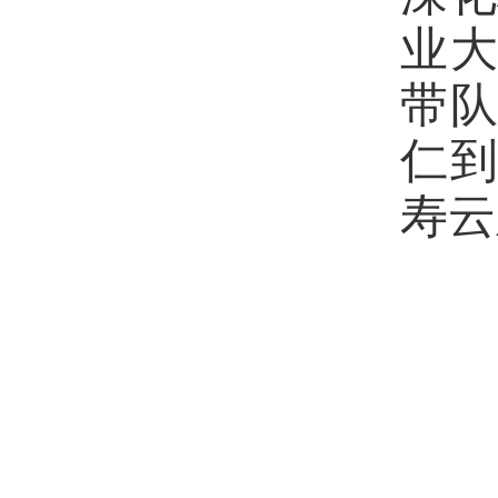
业
带
仁
寿云