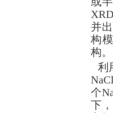
或
XR
并出
构
构。
利
NaCl
个
Na
下，