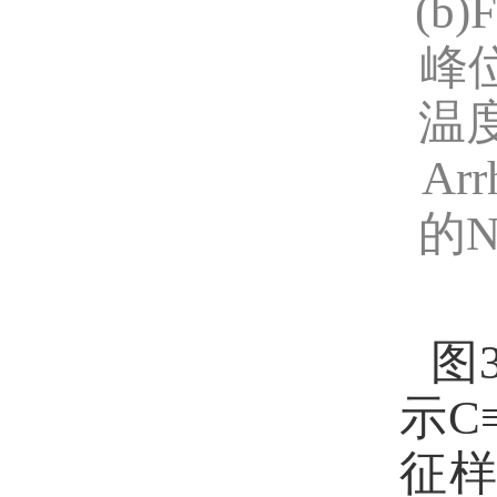
(b)
峰
温
Arr
的
N
图
示
C
征