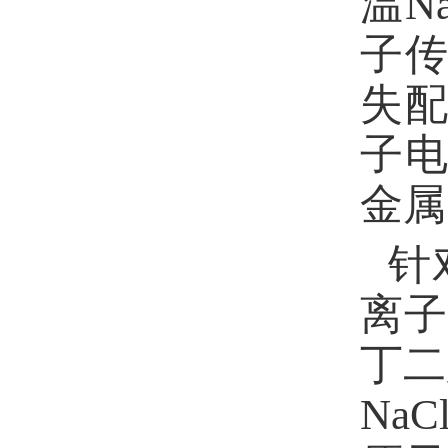
温
Na
子
失
子
金属
针
离
丁二
NaCl