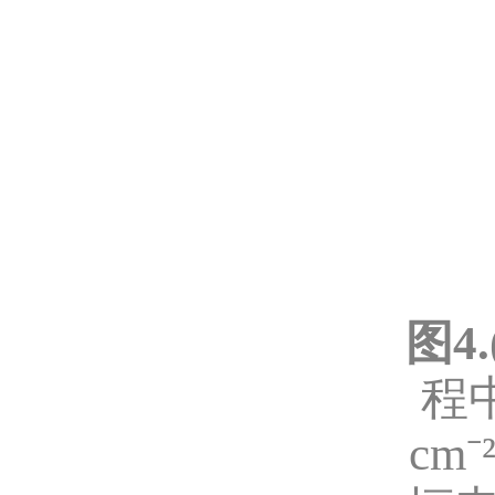
图
4.
程
cm⁻