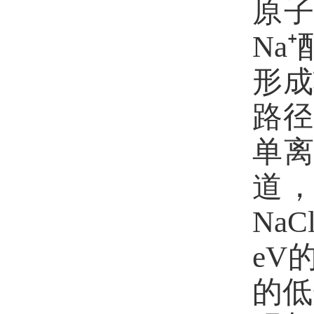
原
Na⁺
形成
路
单
道
NaCl
eV
的低