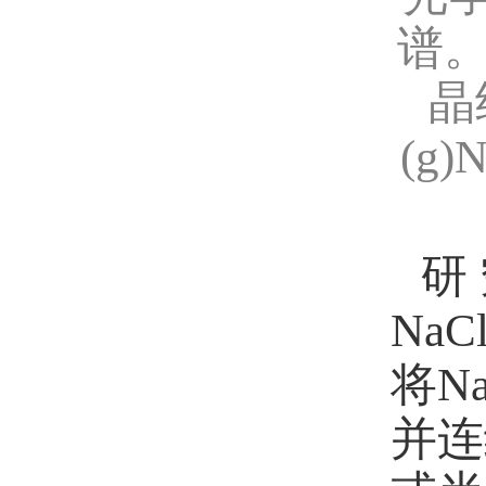
谱
晶
(g)
研
NaCl
将
N
并连