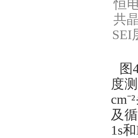
恒
共
SEI
图
度测
cm⁻²
及
1s
和