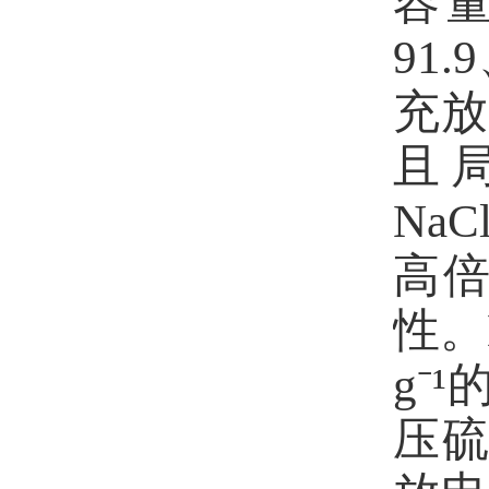
容
91.9
充放
且
NaCl
高
性。
g⁻¹
压