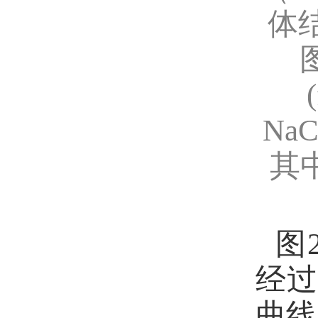
体
NaC
其
图
经过
曲线