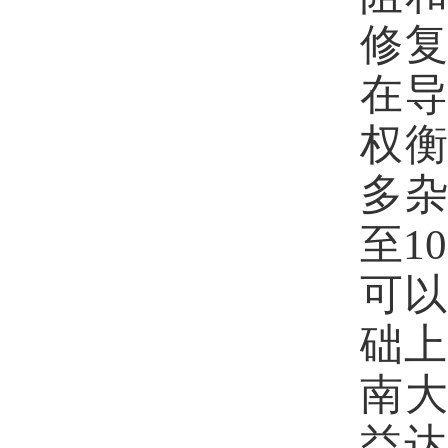
修
在
权
多
至
10
可
础
南
益达