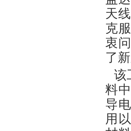
天
克
衷
了新
该
料
导
用