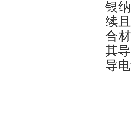
银
续
合
其导
导电