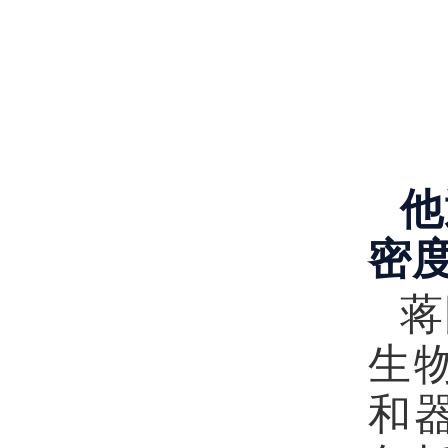
他
密
蒋
生
和