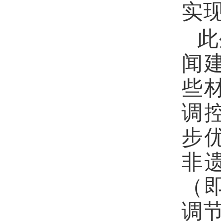
实
此
闻
些
调
步
非
（
调