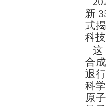
2
新 
式
科技
这
合
退
科学
原