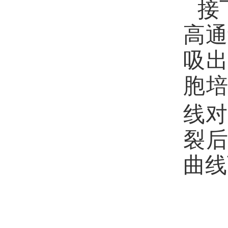
接
高通
吸
胞
线对
裂
曲线