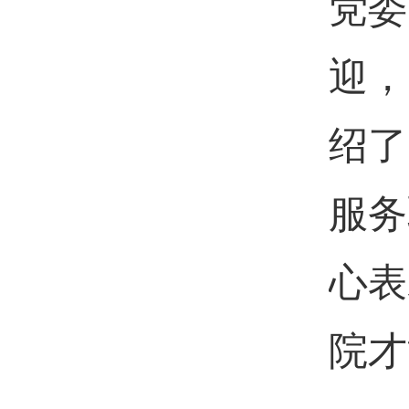
党委
迎，
绍了
服务
心表
院才