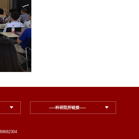
-----科研院所链接-----
89682304