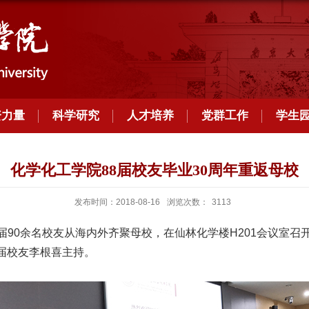
资力量
科学研究
人才培养
党群工作
学生
化学化工学院88届校友毕业30周年重返母校
发布时间：2018-08-16
浏览次数：
3113
88届90余名校友从海内外齐聚母校，在仙林化学楼H201会议
届校友李根喜主持。