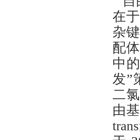
自
在于
杂
配
中
发”
二氯
由基
tran