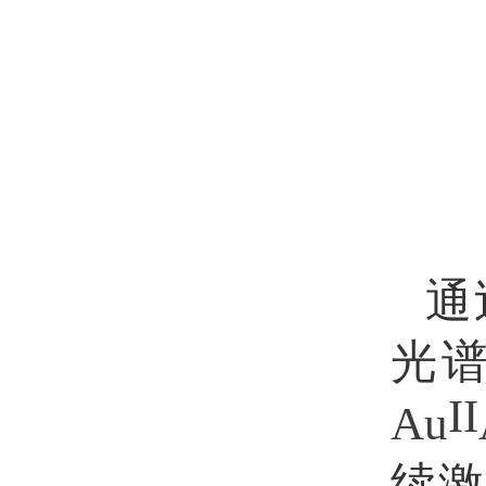
通
光
II
Au
续