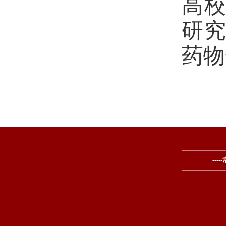
高
研
药物
---