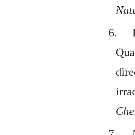
Nat
6.
Qua
dire
irra
Che
7.