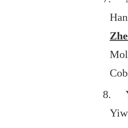
Han
Zhe
Mol
Cob
8. Yi
Yiw