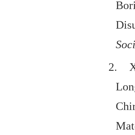
Bori
Dis
Soci
2. Xi
Lon
Chi
Mate