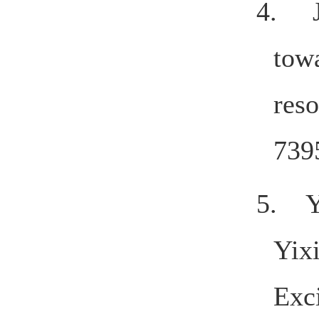
4.
tow
reso
739
5. Y
Yix
Exc