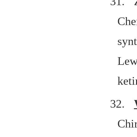
31.
Che
synt
Lewi
keti
32.
Chi