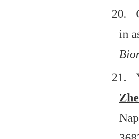
20. C
in a
Bio
21. 
Zhe
Nap
368