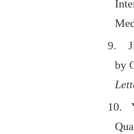
Inte
Me
9. J
by 
Let
10. Y
Qua