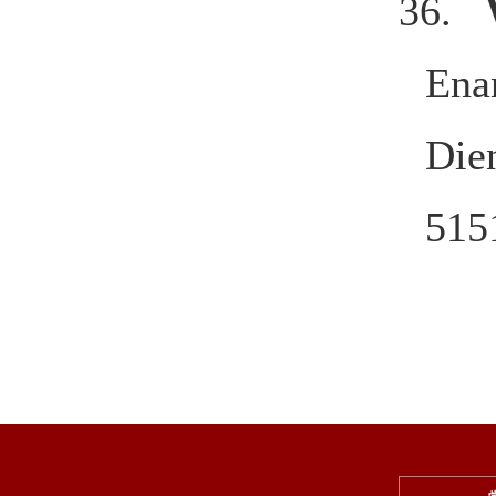
36.
Enan
Die
515