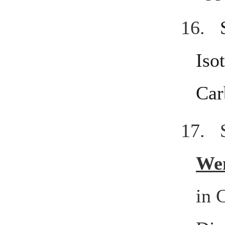
16.
Iso
Car
17. S
We
in 