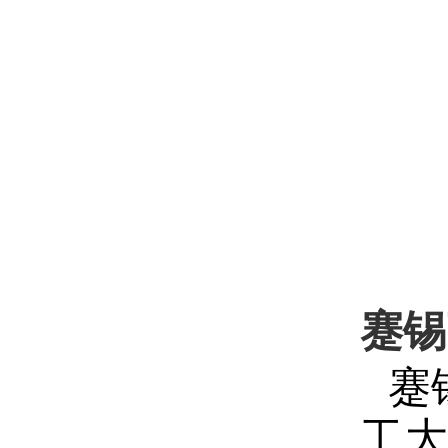
蹇锡
蹇
工