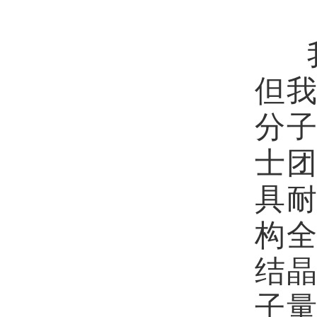
但
分
士
具
构
结
子