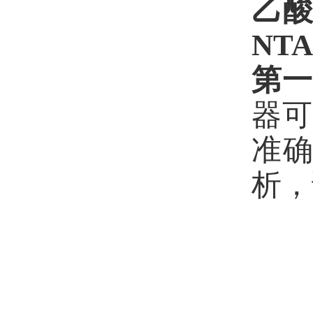
乙
NTA
第
器可
准
析，