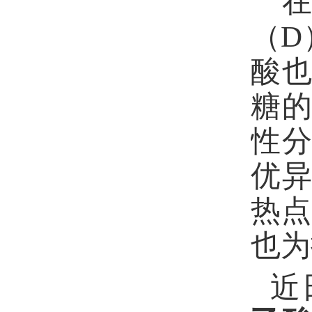
（
D
酸
糖
性
优
热
也为
近