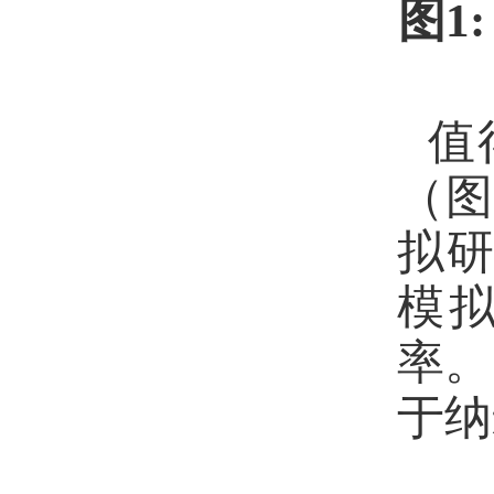
图
1
值
（
拟
模
率。
于纳