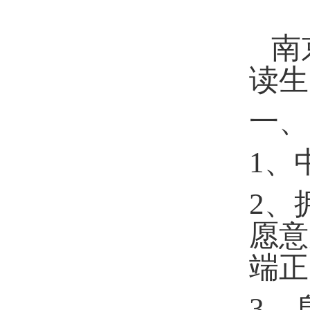
南
读生
一、
1
、
2
、
愿意
端正
3
、