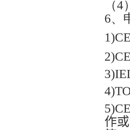
（
4
6
、
1)CE
2)CE
3)IE
4)T
5)CE
作或