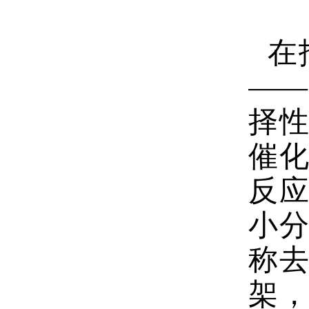
在
—
择
催
反
小
称
架