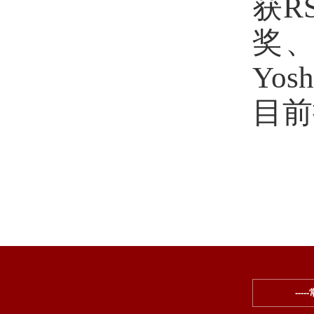
获
RS
奖
Yosh
目前
---