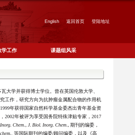
English
返回首页
登陆地址
教学工作
课题组风采
多瓦大学并获得博士学位。曾在英国伦敦大学、
究工作，研究方向为抗肿瘤金属配合物的作用机
1999
年获得国家自然科学基金委杰出青年基金资
，
2002
年被评为享受国务院特殊津贴专家，2017
Inorg. Chem.
,
J. Biol. Inorg. Chem.
,
期刊的编委，
ochem.,
等国际期刊的编委/顾问编委，以及
《高