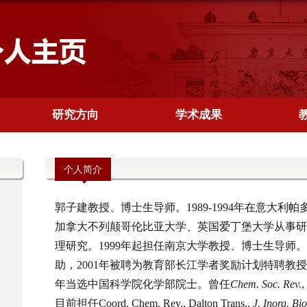
研究方向
学术成果
个人简介
郭子建
教授、博士生导师。
1989-1994
年在意大利帕
加拿大不列颠哥伦比亚大学、英国爱丁堡大学从事研
理研究。
1999
年起担任南京大学教授、博士生导师。
助，
2001
年被聘为教育部长江学者奖励计划特聘教授
年当选中国科学院化学部院士。曾任
Chem. Soc. Rev.
,
目前担任
Coord. Chem. Rev., Dalton Trans.,
J. Inorg. Bi