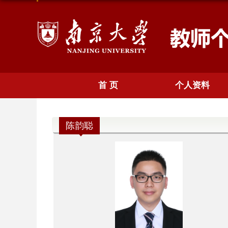
首 页
个人资料
陈韵聪